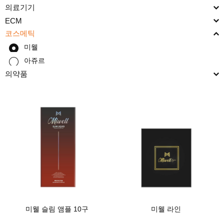
의료기기
ECM
코스메틱
미웰
아쥬르
의약품
미웰 슬림 앰플 10구
미웰 라인