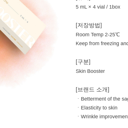
5 mL × 4 vial / 1box
[저장방법]
Room Temp 2-25℃
Keep from freezing and
[구분]
Skin Booster
[브랜드 소개]
ㆍBetterment of the sag
ㆍElasticity to skin
ㆍWrinkle improvement a